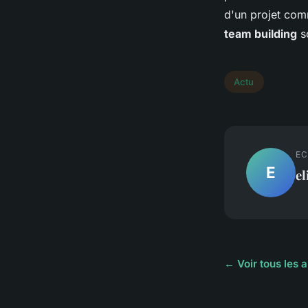
d'un projet com
team building
so
Actu
EC
E
el
← Voir tous les a