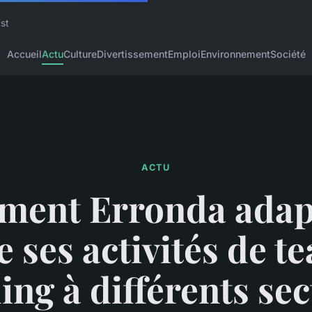
Est
Accueil
Actu
Culture
Divertissement
Emploi
Environnement
Société
ACTU
ent Erronda adap
le ses activités de t
ing à différents se