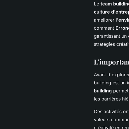
Le
team buildin
culture d'entre
améliorer l'
envi
comment
Erron
garantissant un
stratégies créat
L'importan
Avant d'explorer
building est un 
building
permette
les barrières hi
Ces activités o
valeurs communes
créativité en ré