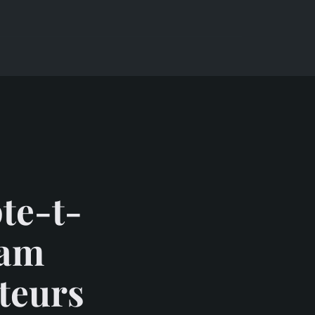
te-t-
eam
cteurs