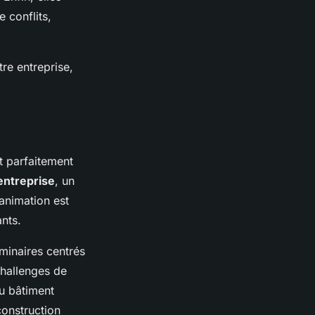
 conflits,
re entreprise,
t parfaitement
entreprise
, un
animation est
nts.
minaires centrés
challenges de
du bâtiment
construction