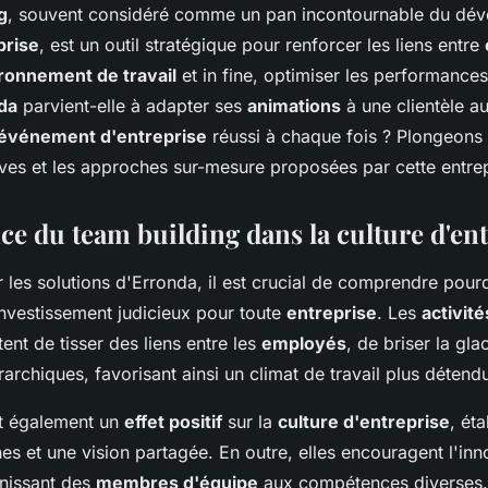
g
, souvent considéré comme un pan incontournable du dé
prise
, est un outil stratégique pour renforcer les liens entre
ronnement de travail
et in fine, optimiser les performances
da
parvient-elle à adapter ses
animations
à une clientèle au
événement d'entreprise
réussi à chaque fois ? Plongeons 
ives et les approches sur-mesure proposées par cette entre
ce du team building dans la culture d'en
 les solutions d'Erronda, il est crucial de comprendre pour
investissement judicieux pour toute
entreprise
. Les
activit
nt de tisser des liens entre les
employés
, de briser la gla
érarchiques, favorisant ainsi un climat de travail plus détendu
nt également un
effet positif
sur la
culture d'entreprise
, ét
 et une vision partagée. En outre, elles encouragent l'inno
unissant des
membres d'équipe
aux compétences diverses. 