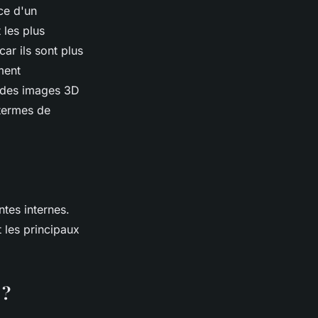
ce d'un
 les plus
ar ils sont plus
ment
r des images 3D
 termes de
tes internes.
 les principaux
 ?