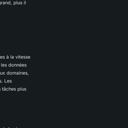
rand, plus il
es à la vitesse
r les données
reux domaines,
s. Les
s tâches plus