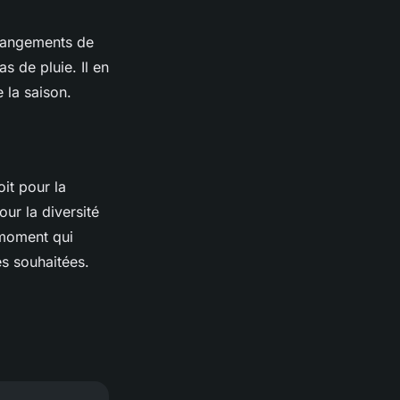
hangements de
s de pluie. Il en
 la saison.
oit pour la
ur la diversité
 moment qui
s souhaitées.