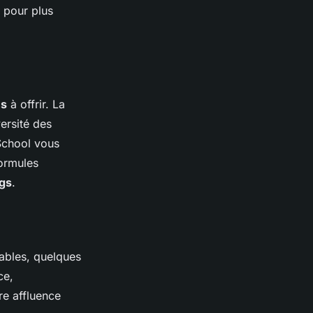
pour plus
és
à offrir. La
ersité des
 School vous
formules
gs
.
ables, quelques
ce,
re affluence