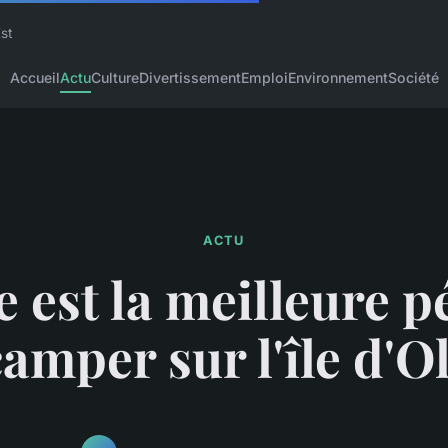
Est
Accueil
Actu
Culture
Divertissement
Emploi
Environnement
Société
ACTU
e est la meilleure p
amper sur l'île d'O