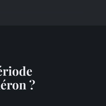
ériode
léron ?