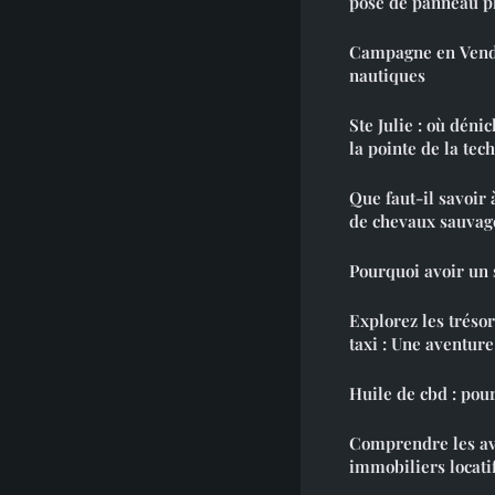
pose de panneau p
Campagne en Vendé
nautiques
Ste Julie : où déni
la pointe de la tec
Que faut-il savoir 
de chevaux sauvag
Pourquoi avoir un s
Explorez les tréso
taxi : Une aventure
Huile de cbd : pour
Comprendre les av
immobiliers locati