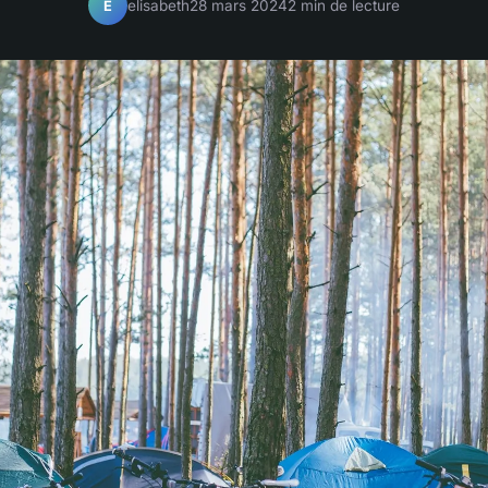
elisabeth
28 mars 2024
2 min de lecture
E