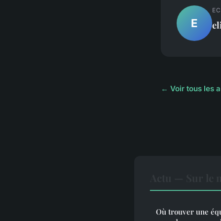
EC
E
el
← Voir tous les a
Actu — Sur le 
Où trouver une équ