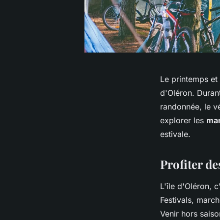
Le printemps e
d'Oléron. Durant
randonnée, le v
explorer les
mar
estivale.
Profiter d
L'île d'Oléron, c
Festivals, march
Venir hors sais