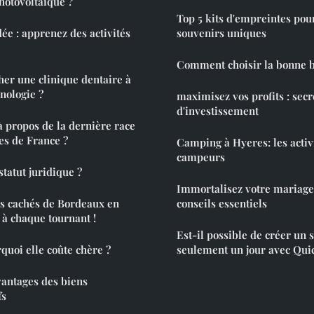
hotovoltaique ?
Top 5 kits d'empreintes pou
e : apprenez des activités
souvenirs uniques
Comment choisir la bonne b
cher une clinique dentaire à
hnologie ?
maximisez vos profits : secr
d'investissement
à propos de la dernière race
es de France ?
Camping à Hyeres: les activ
campeurs
tatut juridique ?
Immortalisez votre mariage 
rs cachés de Bordeaux en
conseils essentiels
 à chaque tournant !
Est-il possible de créer un s
quoi elle coûte chère ?
seulement un jour avec Qui
antages des biens
fs