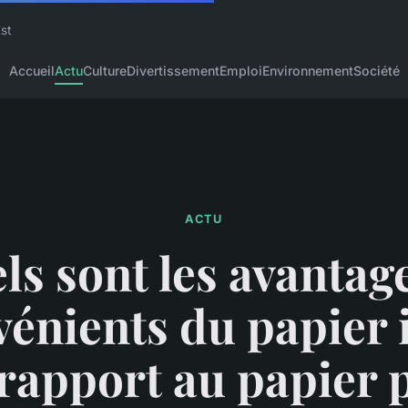
Est
Accueil
Actu
Culture
Divertissement
Emploi
Environnement
Société
ACTU
ls sont les avantage
énients du papier 
rapport au papier 