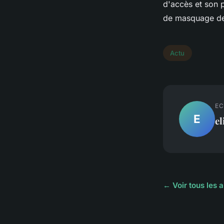
d'accès et son p
de masquage de
Actu
EC
E
el
← Voir tous les a