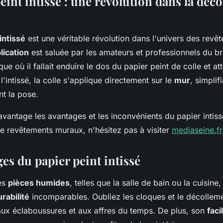
eint intissé : une révolution dans la déc
intissé
est une véritable révolution dans l'univers des rev
plication
est saluée par les amateurs et professionnels du br
oque où il fallait enduire le dos du papier peint de colle et at
'intissé, la colle s'applique directement sur le
mur
, simplif
t la pose.
vantage les avantages et les inconvénients du papier intiss
de revêtements muraux, n'hésitez pas à visiter
mediaseine.fr
es du papier peint intissé
les
pièces humides
, telles que la salle de bain ou la cuisine
rabilité
incomparables. Oubliez les cloques et le décollem
e aux éclaboussures et aux affres du temps. De plus, son
faci