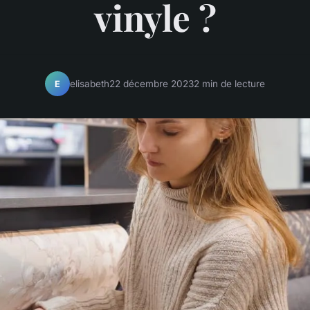
vinyle ?
elisabeth
22 décembre 2023
2 min de lecture
E