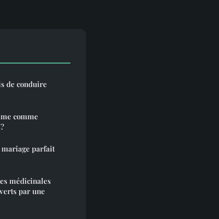
s de conduire
 game comme
s?
 mariage parfait
tes médicinales
uverts par une