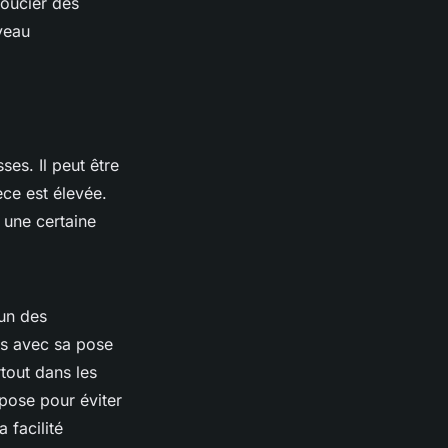
soucier des
veau
ses. Il peut être
èce est élevée.
 une certaine
un des
ts avec sa pose
rtout dans les
 pose pour éviter
a facilité