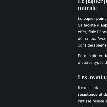
Le papier p
murale
Le
papier peint 
Sa
facilité d'ap
effet, finie l'ép
détrempe. Avec l
considérablemen
Pour explorer da
d'autres types 
Les avantag
Il excelle dans 
résistance et du
l'intissé résist