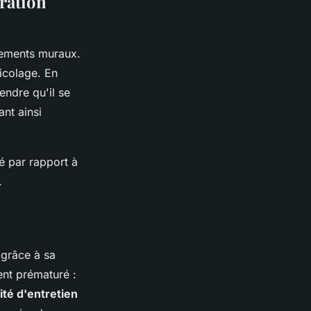
oration
êtements muraux.
icolage. En
tendre qu'il se
iant ainsi
é par rapport à
.
, grâce à sa
ent prématuré :
lité d'entretien