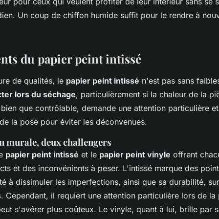
eur pour ceux qui veulent profiter de leur intérieur sans se 
dien. Un coup de chiffon humide suffit pour le rendre à nou
nts du papier peint intissé
re de qualités, le
papier peint intissé
n'est pas sans faibles
cter lors du séchage
, particulièrement si la chaleur de la pi
ien que contrôlable, demande une attention particulière et
 de la pose pour éviter les déconvenues.
n murale, deux challengers
le
papier peint intissé
et le
papier peint vinyle
offrent chac
cts et des inconvénients à peser. L'intissé marque des poin
té à dissimuler les imperfections, ainsi que sa durabilité, su
s
. Cependant, il requiert une attention particulière lors de la
peut s'avérer plus coûteux. Le vinyle, quant à lui, brille par s