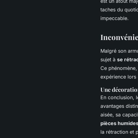
est un atout maj
taches du quoti
impeccable.
Inconvénie
Malgré son armu
sujet à
se rétra
Ce phénomène, b
expérience lors
Une décoratio
En conclusion, 
avantages distin
aisée, sa capaci
pièces humide
la rétraction et 