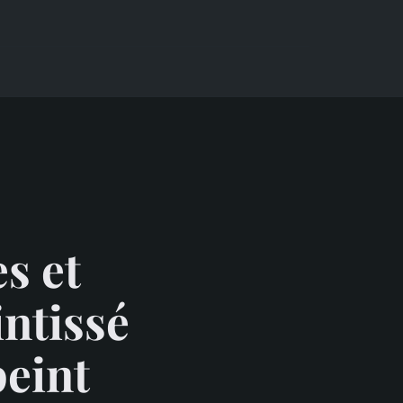
s et
intissé
peint